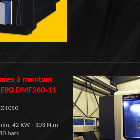
 axes à montant
EIKI DMF260-11
e Ø1050
/min, 42 KW - 303 N.m
80 bars