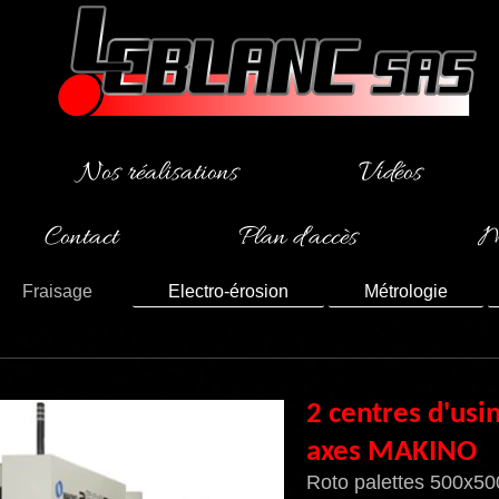
Nos réalisations
Vidéos
Contact
Plan d'accès
Me
Fraisage
Electro-érosion
Métrologie
2 centres d'usi
axes MAKINO
Roto palettes 500x5