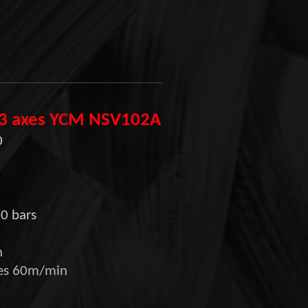
e 3 axes YCM NSV102A
0
0 bars
n
ces 60m/min