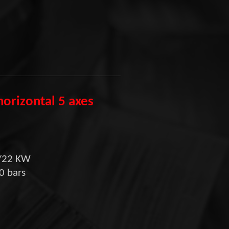
horizontal
5 axes
7/22 KW
0 bars