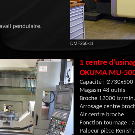
vail pendulaire.
DMF260-11
1 centre d'usina
OKUMA MU-50
Capacité : Ø730x500
Magasin 48 outils
Broche 12000 tr/min
Arrosage centre broc
Air centre broche
Fonction tournage : 
Palpeur pièce Renish