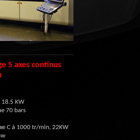
ge 5 axes continus
0
, 18.5 KW
he 70 bars
axe C à 1000 tr/min, 22KW
aw