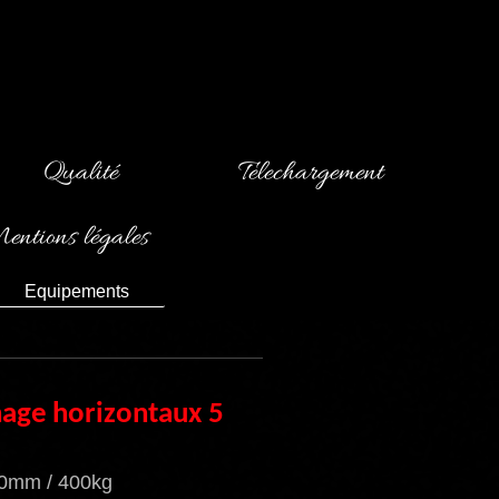
Qualité
Telechargement
ntions légales
Equipements
nage
horizontaux
5
00mm / 400kg