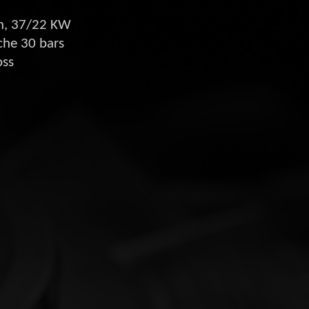
n, 37/22 KW
che 30 bars
oss